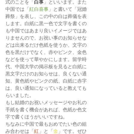
式のことを「
白事
」といいます。また
中国では「
紅白喜事
」と書いて「冠婚
葬祭」を表し、この中の白は葬儀を表
します。白紙に黒一色で文字を書くの
も中国ではあまり良いイメージではあ
りませんので、お祝い事のお知らせな
どは出来るだけ色紙を使うか、文字の
色を黒だけでなく、赤やピンク、金色
などを使って華やかにします。留学時
代、中国大学の掲示板を見ると白紙に
黒文字だけのお知らせは、良くない通
知、黄色紙やピンクの紙、白紙に赤字
は、良い通知になっていると教えても
らいました。
もし結婚のお祝いメッセージやお礼の
手紙を書く機会があれば、色紙か色文
字で書くほうがいいですね。
ちなみに中国で最もおめでたい色の組
み合わせは「
紅
」と「
金
」です。ぜひ