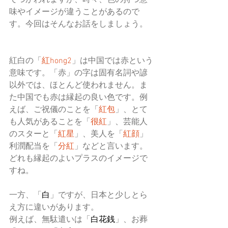
でつかわれますが、時々、色の持つ意
味やイメージが違うことがあるので
す。今回はそんなお話をしましょう。
紅白の「
紅hong2
」は中国では赤という
意味です。「赤」の字は固有名詞や諺
以外では、ほとんど使われません。ま
た中国でも赤は縁起の良い色です。例
えば、ご祝儀のことを「
紅包
」、とて
も人気があることを「
很紅
」、芸能人
のスターと「
紅星
」、美人を「
紅顔
」
利潤配当を「
分紅
」などと言います。
どれも縁起のよいプラスのイメージで
すね。
一方、「
白
」ですが、日本と少しとら
え方に違いがあります。
例えば、無駄遣いは「
白花銭
」、お葬