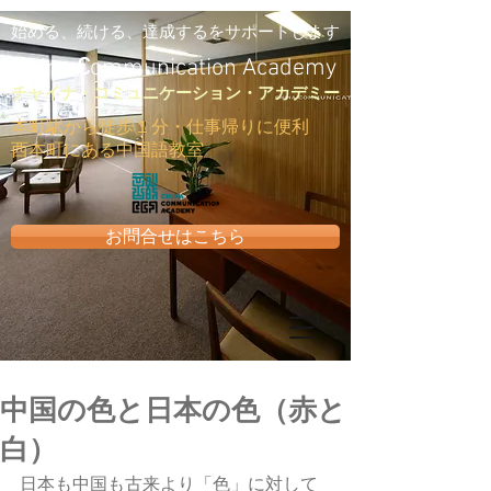
始める、続ける、達成するをサポートします
C
hina
C
ommunication Academy
​チャイナ・コミュニケーション・アカデミー
​本町駅から徒歩１分・仕事帰りに便利
西本町にある中国語教室
お問合せはこちら
中国の色と日本の色（赤と
白）
日本も中国も古来より「色」に対して