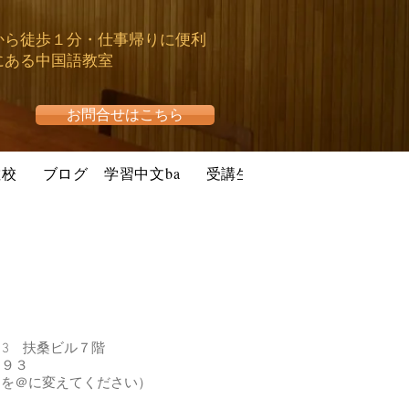
駅から徒歩１分・仕事帰りに便利
にある中国語教室
お問合せはこちら
敷校
ブログ 学習中文ba
受講生専用ページ
FAQ
－3 扶桑ビル７階
８９３
p （☆を＠に変えてください）