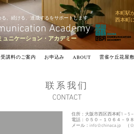
​本町
める、続ける、達成するをサポートします
西本町
unication Academy
コミュニケーション・アカデミー
受講料のご案内
お申込み
雲雀ケ丘花屋
ABOUT
联系我们
CONTACT
住所：大阪市西区西本町1－5
電話：０５０－１０６４－９
メール：info☆chinaca.j