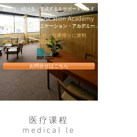
始める、続ける、達成するをサポートします
C
hina
C
ommunication Academy
​チャイナ・コミュニケーション・アカデミー
​本町駅から徒歩１分・仕事帰りに便利
西本町にある中国語教室
お問合せはこちら
医疗课程​
m
edical
le