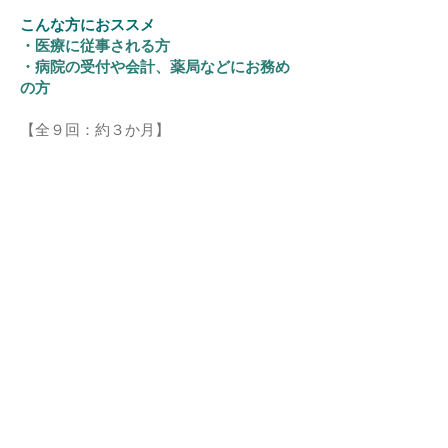
こんな方におススメ
・医療に従事される方
・病院の受付や会計、薬局などにお務め
の方
​【全９回：約３か月】
月曜日PM６：００～（60分間／回）
※中国語の基礎知識がある方が対象で
す。
未経験の方はよろしければ「初めての中
国語講座」を
​先にご検討ください。
受講料を見る
良くあるご質問
​プライバシーポリシー
​私たちについて