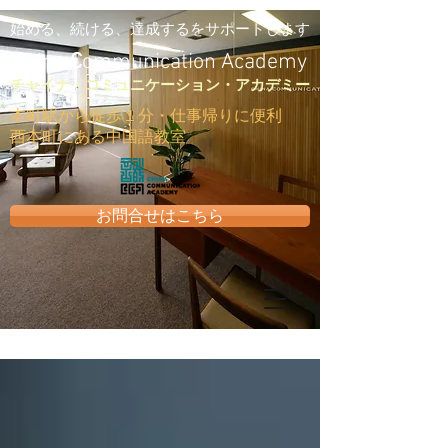
始める、続ける、達成するをサポートします
C
hina
C
ommunication Academy
​チャイナ・コミュニケーション・アカデミー
​本町駅から徒歩１分・仕事帰りに便利
西本町にある中国語教室
お問合せはこちら