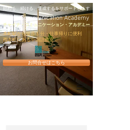
始める、続ける、達成するをサポートします
C
hina
C
ommunication Academy
​チャイナ・コミュニケーション・アカデミー
​本町駅から徒歩１分・仕事帰りに便利
西本町にある中国語教室
お問合せはこちら